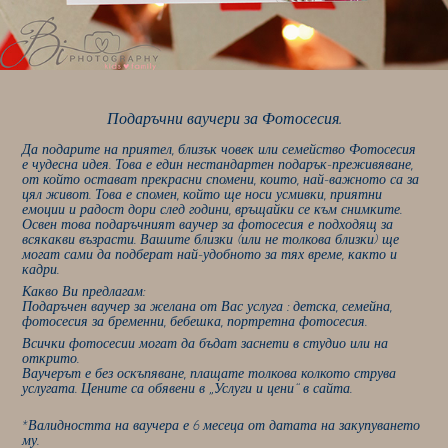
Подаръчни ваучери за Фотосесия.
Да подарите на приятел, близък човек или семейство Фотосесия
е чудесна идея. Това е един нестандартен подарък-преживяване,
от който остават прекрасни спомени, които, най-важното са за
цял живот. Това е спомен, който ще носи усмивки, приятни
емоции и радост дори след години, връщайки се към снимките.
Освен това подаръчният ваучер за фотосесия е подходящ за
всякакви възрасти. Вашите близки (или не толкова близки) ще
могат сами да подберат най-удобното за тях време, както и
кадри.
Какво Ви предлагам:
Подаръчен ваучер за желана от Вас услуга : детска, семейна,
фотосесия за бременни, бебешка, портретна фотосесия.
Всички фотосесии могат да бъдат заснети в студио или на
открито.
Ваучерът е без оскъпяване, плащате толкова колкото струва
услугата. Цените са обявени в „Услуги и цени“ в сайта.
*Валидността на ваучера е 6 месеца от датата на закупуването
му.