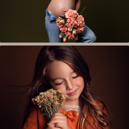
  Семейна/Детска фотосесия