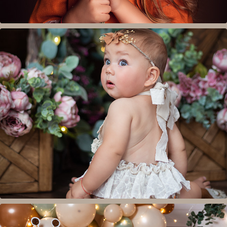
Седящи бебета