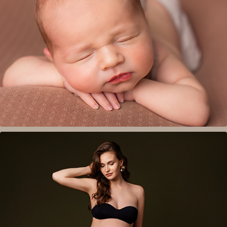
Новородени
Фотосесии за бременни